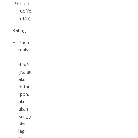
Iced
Coffee
(4/5)
Rating
Rasa
makanan
–
4.5/5
(Kalau
aku
datang
Ipoh,
aku
akan
singgah
sini
lagi.