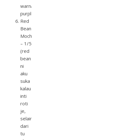
warna
purple.)
Red
Bean
Mochi
– 1/5
(red
bean
ni
aku
suka
kalau
inti
roti
je,
selain
dari
tu