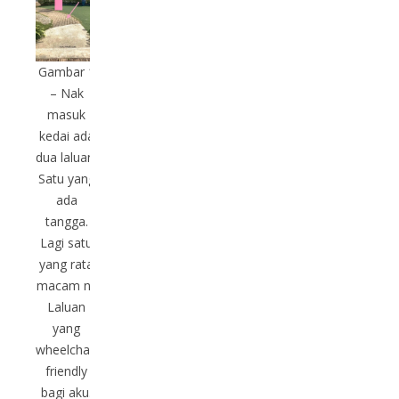
Gambar 1
– Nak
masuk
kedai ada
dua laluan.
Satu yang
ada
tangga.
Lagi satu
yang rata
macam ni.
Laluan
yang
wheelchair
friendly
bagi aku.