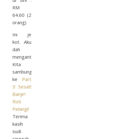
RM
64.60 (2
orang)
Ini je
kot. Aku
dah
mengantok.
Kita
sambung
ke
Part
3: Sesat!
Banjir!
Roti
Pelangi!
Terima
kasih
sudi
singgah