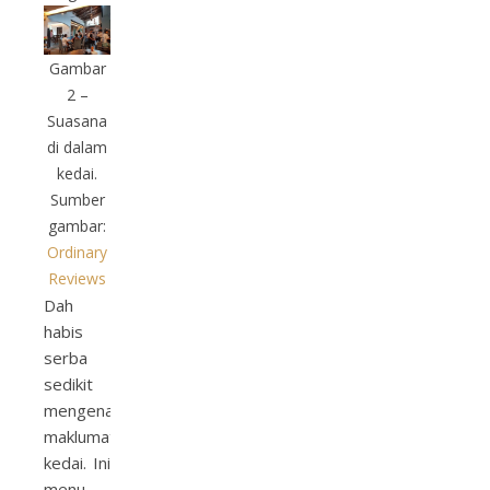
Gambar
2 –
Suasana
di dalam
kedai.
Sumber
gambar:
Ordinary
Reviews
Dah
habis
serba
sedikit
mengenai
maklumat
kedai. Ini
menu