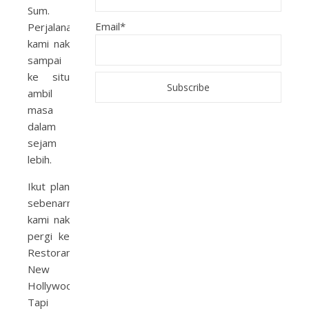
Sum.
Email*
Perjalanan
kami nak
sampai
ke situ
ambil
masa
dalam
sejam
lebih.
Ikut plan
sebenarnya
kami nak
pergi ke
Restoran
New
Hollywood.
Tapi