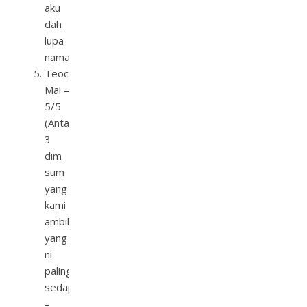
aku
dah
lupa
nama)
Teochew
Mai –
5/5
(Antara
3
dim
sum
yang
kami
ambil,
yang
ni
paling
sedap
–