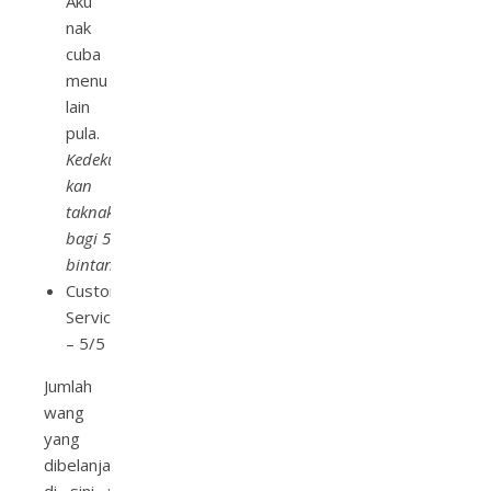
Aku
nak
cuba
menu
lain
pula.
Kedekut
kan
taknak
bagi 5
bintang
)
Customer
Service
– 5/5
Jumlah
wang
yang
dibelanjakan
di sini :