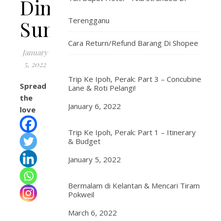
Dim
Terengganu
Sum
Cara Return/Refund Barang Di Shopee
January
5, 2022
Trip Ke Ipoh, Perak: Part 3 – Concubine
Spread
Lane & Roti Pelangi!
the
Date
January 6, 2022
love
Trip Ke Ipoh, Perak: Part 1 – Itinerary
& Budget
Date
January 5, 2022
Bermalam di Kelantan & Mencari Tiram
Pokweil
Date
March 6, 2022