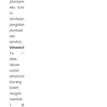
(Disclaimer:
Aku tulis
ni
berdasarkan
pengalaman
peribadi
aku
sendiri)
.
Wheelchair
:
Ya✅
(Ada
laluan
untuk
wheelchair).
Korang
boleh
tengok
Gambar
1 di