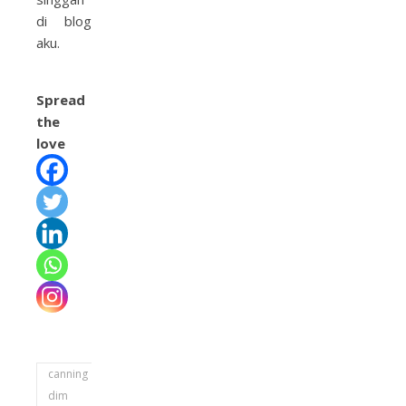
di blog
aku.
Spread
the
love
canning
dim