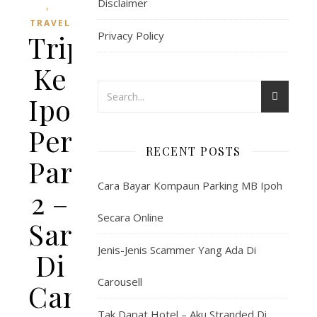
Disclaimer
,
TRAVEL
Trip
Privacy Policy
Ke
Ipoh,
Perak:
RECENT POSTS
Part
Cara Bayar Kompaun Parking MB Ipoh
2 –
Secara Online
Sarapan
Jenis-Jenis Scammer Yang Ada Di
Di
Carousell
Canning
Tak Dapat Hotel – Aku Stranded Di