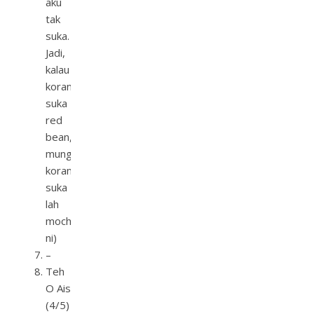
aku
tak
suka.
Jadi,
kalau
korang
suka
red
bean,
mungkin
korang
suka
lah
mochi
ni)
–
Teh
O Ais
(4/5)