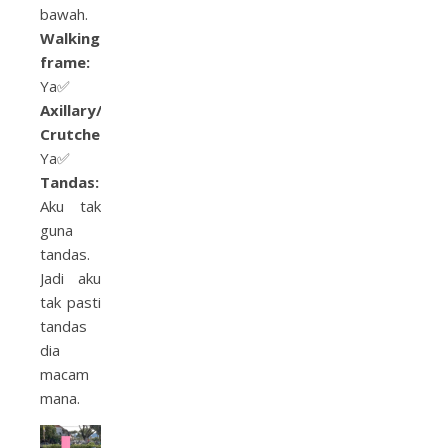
bawah.
Walking
frame:
Ya✅
Axillary/Elbow
Crutches:
Ya✅
Tandas:
Aku tak
guna
tandas.
Jadi aku
tak pasti
tandas
dia
macam
mana.