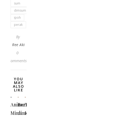
sum
dimsum
ipoh
perak
By
Ree Aki
0
Comments
YOU
MAY
ALSO
LIKE
Anime:
Bermalam
Trip
Minum
di
Ke