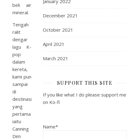
January 2022
beli air
mineral.
December 2021
Tengah
October 2021
ralit
dengar
April 2021
lagu K-
pop
March 2021
dalam
kereta,
kami pun
SUPPORT THIS SITE
sampai
di
If you like what I do please support me
destinasi
on Ko-fi
yang
pertama
iaitu
Name*
Canning
Dim