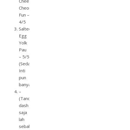
Chee
Cheong
Fun –
4/5
Salted
Egg
Yolk
Pau
– 5/5
(Sedap.
Inti
pun
banyak.)
–
(Tanda
dash
saja
lah
sebab