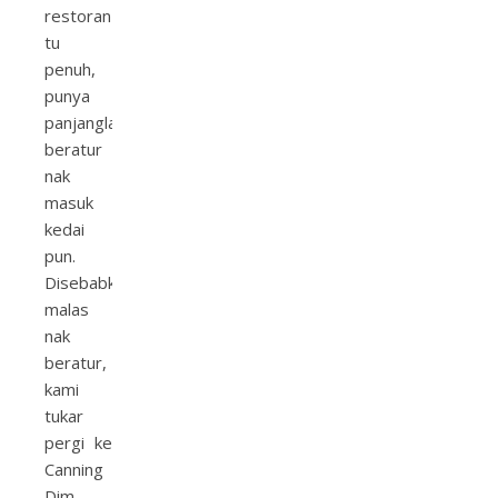
restoran
tu
penuh,
punya
panjanglah
beratur
nak
masuk
kedai
pun.
Disebabkan
malas
nak
beratur,
kami
tukar
pergi ke
Canning
Dim