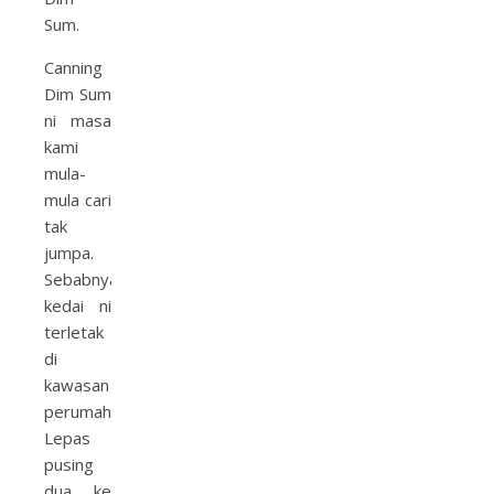
Sum.
Canning
Dim Sum
ni masa
kami
mula-
mula cari
tak
jumpa.
Sebabnya,
kedai ni
terletak
di
kawasan
perumahan.
Lepas
pusing
dua ke