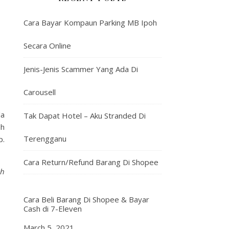
Cara Bayar Kompaun Parking MB Ipoh
Secara Online
Jenis-Jenis Scammer Yang Ada Di
Carousell
la
Tak Dapat Hotel – Aku Stranded Di
ih
Terengganu
p.
Cara Return/Refund Barang Di Shopee
ah
Cara Beli Barang Di Shopee & Bayar
Cash di 7-Eleven
Date
March 5, 2021