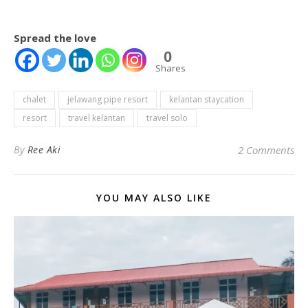
Spread the love
0
Shares
chalet
jelawang pipe resort
kelantan staycation
resort
travel kelantan
travel solo
By
Ree Aki
2 Comments
YOU MAY ALSO LIKE