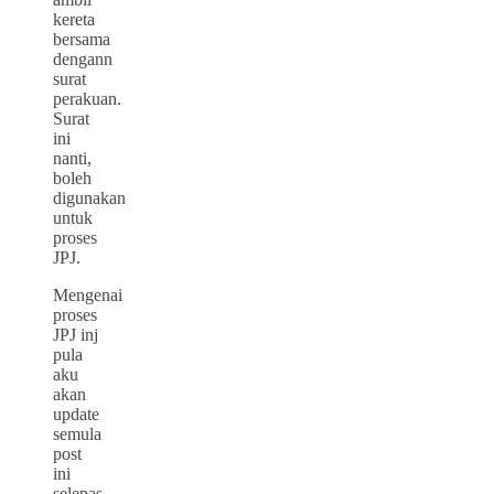
kereta
bersama
dengann
surat
perakuan.
Surat
ini
nanti,
boleh
digunakan
untuk
proses
JPJ.
Mengenai
proses
JPJ inj
pula
aku
akan
update
semula
post
ini
selepas