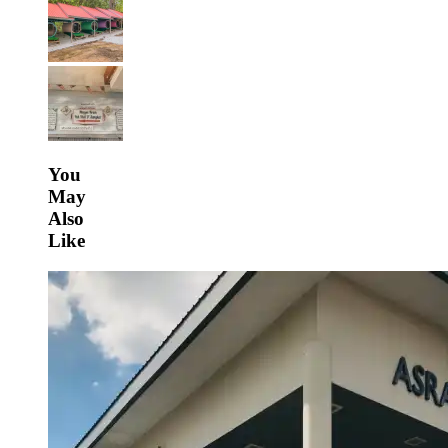
You
May
Also
Like