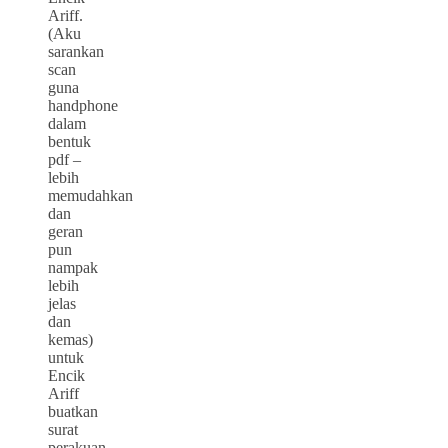
Ariff.
(Aku
sarankan
scan
guna
handphone
dalam
bentuk
pdf –
lebih
memudahkan
dan
geran
pun
nampak
lebih
jelas
dan
kemas)
untuk
Encik
Ariff
buatkan
surat
perakuan