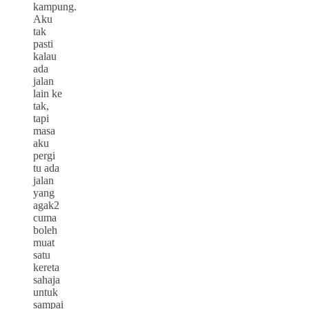
kampung.
Aku
tak
pasti
kalau
ada
jalan
lain ke
tak,
tapi
masa
aku
pergi
tu ada
jalan
yang
agak2
cuma
boleh
muat
satu
kereta
sahaja
untuk
sampai