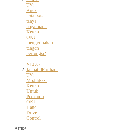
TV:
Anda
tertanya-
tanya
bagaimana
Kereta
OKU
menggunakan
tangan
berfungsi?
|
VLOG
JannatulFirdhaus
TV:
Modifikasi
Kereta
Untuk
Pemandu
OKU..
Hand
Drive
Control
Artikel