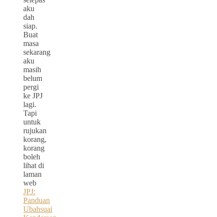
aku
dah
siap.
Buat
masa
sekarang
aku
masih
belum
pergi
ke JPJ
lagi.
Tapi
untuk
rujukan
korang,
korang
boleh
lihat di
laman
web
JPJ:
Panduan
Ubahsuai