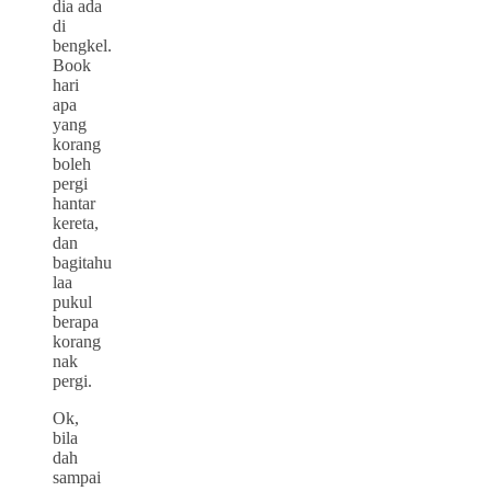
dia ada
di
bengkel.
Book
hari
apa
yang
korang
boleh
pergi
hantar
kereta,
dan
bagitahu
laa
pukul
berapa
korang
nak
pergi.
Ok,
bila
dah
sampai