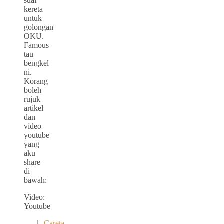
suai
kereta
untuk
golongan
OKU.
Famous
tau
bengkel
ni.
Korang
boleh
rujuk
artikel
dan
video
youtube
yang
aku
share
di
bawah:
Video:
Youtube
Careta