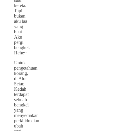
suai
kereta.
Tapi
bukan
aku laa
yang
buat.
Aku
pergi
bengkel.
Hehe~
Untuk
pengetahuan
korang,
di Alor
Setar,
Kedah
terdapat
sebuah
bengkel
yang
menyediakan
perkhidmatan
ubah