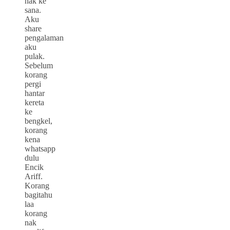
nak ke
sana.
Aku
share
pengalaman
aku
pulak.
Sebelum
korang
pergi
hantar
kereta
ke
bengkel,
korang
kena
whatsapp
dulu
Encik
Ariff.
Korang
bagitahu
laa
korang
nak