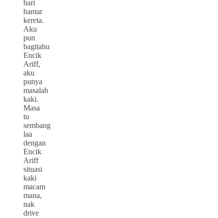
hari
hantar
kereta.
Aku
pun
bagitahu
Encik
Ariff,
aku
punya
masalah
kaki.
Masa
tu
sembang
laa
dengan
Encik
Ariff
situasi
kaki
macam
mana,
nak
drive