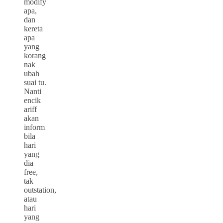
modify
apa,
dan
kereta
apa
yang
korang
nak
ubah
suai tu.
Nanti
encik
ariff
akan
inform
bila
hari
yang
dia
free,
tak
outstation,
atau
hari
yang