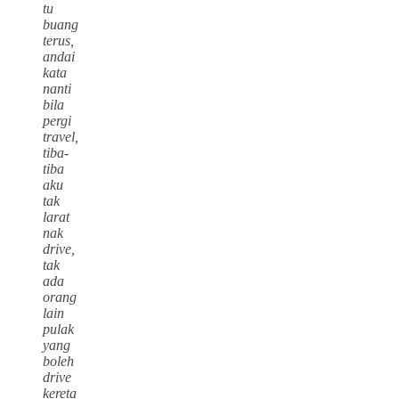
tu
buang
terus,
andai
kata
nanti
bila
pergi
travel,
tiba-
tiba
aku
tak
larat
nak
drive,
tak
ada
orang
lain
pulak
yang
boleh
drive
kereta