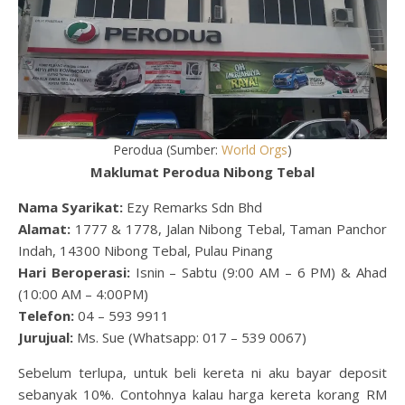
Perodua (Sumber:
World Orgs
)
Maklumat Perodua Nibong Tebal
Nama Syarikat:
Ezy Remarks Sdn Bhd
Alamat:
1777 & 1778, Jalan Nibong Tebal, Taman Panchor
Indah, 14300 Nibong Tebal, Pulau Pinang
Hari Beroperasi:
Isnin – Sabtu (9:00 AM – 6 PM) & Ahad
(10:00 AM – 4:00PM)
Telefon:
04 – 593 9911
Jurujual:
Ms. Sue (Whatsapp: 017 – 539 0067)
Sebelum terlupa, untuk beli kereta ni aku bayar deposit
sebanyak 10%. Contohnya kalau harga kereta korang RM