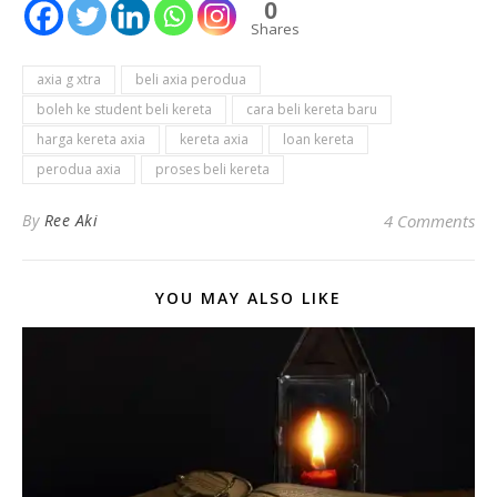
0
Shares
axia g xtra
beli axia perodua
boleh ke student beli kereta
cara beli kereta baru
harga kereta axia
kereta axia
loan kereta
perodua axia
proses beli kereta
By
Ree Aki
4 Comments
YOU MAY ALSO LIKE