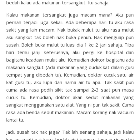
bedah kalau ada makanan tersangkut. Itu sahaja.
Kalau makanan tersangkut juga macam mana? Aku pun
pernah terjadi juga sekali. Ada beberapa hari tu aku rasa
sakit yang lain macam. Nak bukak mulut tu aku rasa mulut
aku sangkut tak boleh nak buka penuh. Nak menguap pun
susah. Boleh buka mulut tu luas dia 1 ke 2 jari sahaja. Tiba
hari temu janji seterusnya, aku pergi ke hospital dan
bagitahu keadaan mulut aku. Kemudian doktor bagitahu ada
makanan sangkut. (Ada makanan yang duduk kat dalam gusi
tempat yang dibedah tu). Kemudian, doktor cucuk satu air
kat gusi tu, aku lupa dah nama air tu apa. Tak sakit pun
cuma ada rasa pedih sikit tak sampai 2-3 saat pun masa
cucuk tu. Kemudian, doktor akan sedut makanan yang
sangkut menggunakan satu alat. Yang ni pun tak sakit. Cuma
rasa ada benda sedut makanan. Macam korang nak vacuum
lantai tu.
Jadi, susah tak nak jaga? Tak lah senang sahaja. Jadi kalau
korang nanti nak kena bedah gigi bongsu. Jangan risau dan