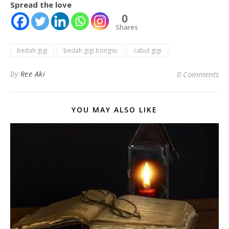
Spread the love
0
Shares
bedah gigi
bedah gigi bongsu
cabut gigi
By
Ree Aki
0 Comments
YOU MAY ALSO LIKE