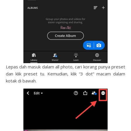
Lepas dah masuk dalam all photo, cari korang punya preset
dan klik preset tu. Kemudian, klik “3 dot” macam dalam
kotak di bawah.