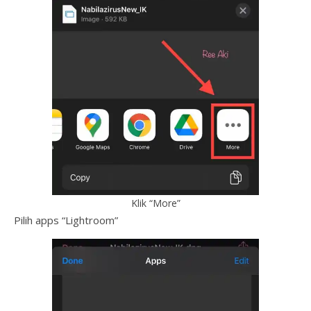
Klik “More”
Pilih apps “Lightroom”