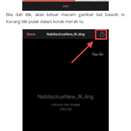
Bila dah klik, akan keluar macam gambar kat bawah ni.
Korang klik pulak dalam kotak merah tu.