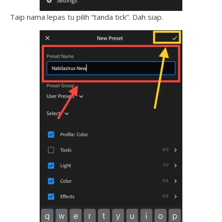
Taip nama lepas tu pilih “tanda tick”. Dah siap.