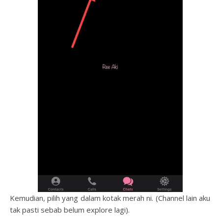
Kemudian, pilih yang dalam kotak merah ni. (Channel lain aku
tak pasti sebab belum explore lagi).