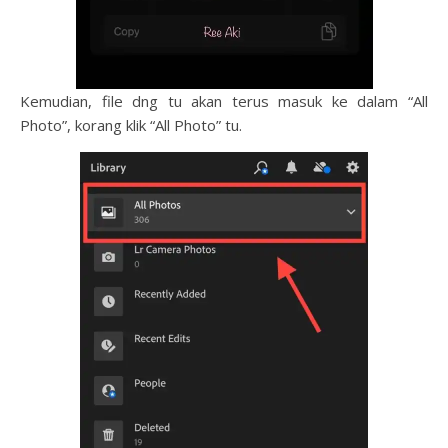
Kemudian, file dng tu akan terus masuk ke dalam “All
Photo”, korang klik “All Photo” tu.