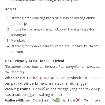
Don’ts
Dilarang ambil barang kat situ, cukuplah korang ambil
gambar je.
Tinggalkan barang korang, cukuplah korang tinggalkan
kenangan.
Merokok.
Dilarang membawa haiwan, radio atau basikal ke dalam
muzium.
OKU Friendly Atau Tidak? – Fizikal
(
Disclaimer: Aku tulis ni berdasarkan pengalaman peribadi
aku sendiri.
)
Wheelchair:
Tidak
(tiada laluan untuk wheelchair, semua
tempat kat sini perlu menuruni atau menaiki tangga)
Walking frame:
Tidak
(ruang tangga yang ada tak cukup
luas untuk pengguna walking frame)
Axillary/Elbow Crutches:
Ya
& Tidak
(
Ya
– jika