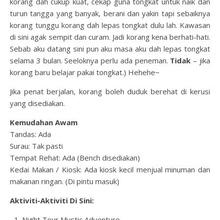
korang dah cukup kuat, cekap guna tongkat untuk naik dan
turun tangga yang banyak, berani dan yakin tapi sebaiknya
korang tunggu korang dah lepas tongkat dulu lah. Kawasan
di sini agak sempit dan curam. Jadi korang kena berhati-hati.
Sebab aku datang sini pun aku masa aku dah lepas tongkat
selama 3 bulan. Seeloknya perlu ada peneman.
Tidak
– jika
korang baru belajar pakai tongkat.) Hehehe~
Jika penat berjalan, korang boleh duduk berehat di kerusi
yang disediakan.
Kemudahan Awam
Tandas: Ada
Surau: Tak pasti
Tempat Rehat: Ada (Bench disediakan)
Kedai Makan / Kiosk: Ada kiosk kecil menjual minuman dan
makanan ringan. (Di pintu masuk)
Aktiviti-Aktiviti Di Sini:
Night Tour Mystic Adventure