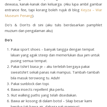
dewasa, kanak-kanak dan keluarga. (Aku lupa ambil gambar
entrance fee, tapi korang boleh rujuk di blog
Keyza – War
Museum Penang
).
Do’s & Don’ts di sini (aku tulis berdasarkan pamphlet
muzium dan pengalaman aku)
D
o’s
Pakai sport shoes – banyak tangga dengan tempat
laluan yang agak steep dan memerlukan dua jam untuk
pusing semua tempat.
Pakai tshirt biasa je – aku terlebih bergaya pakai
sweatshirt sekali panas nak mampus. Tambah-tambah
bila masuk terowong tu. Aduh!
Pakai sunblock dan topi.
Bawa insects repellent jika perlu.
Ikut walking paths yang telah disediakan.
Bawa air kosong di dalam botol – Silap besar kami
berdua tak bawa air, dahaga nak mampus!