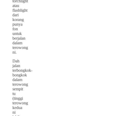
torchlight
atau
flashlight
dari
korang
punya
fon
untuk
berjalan
dalam
terowong
ni.
Dah
jalan
terbongkok-
bongkok
dalam
terowong
sempit
tu
(tinggi
terowong
kedua
ni