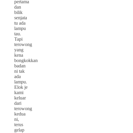
pertama
dan
bilik
senjata
tu ada
lampu
tau.
Tapi
terowong
yang
kena
bongkokkan
badan
ni tak
ada
lampu.
Elok je
kami
keluar
dari
terowong
kedua
ni,
terus
gelap