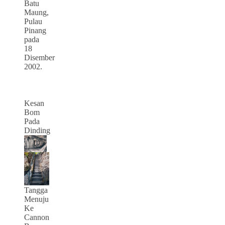
Batu
Maung,
Pulau
Pinang
pada
18
Disember
2002.
Kesan
Bom
Pada
Dinding
Tangga
Menuju
Ke
Cannon