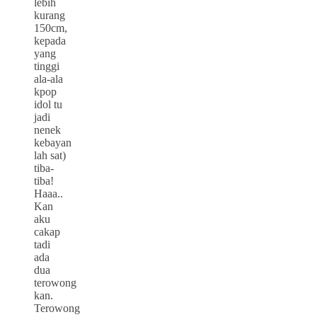
lebih
kurang
150cm,
kepada
yang
tinggi
ala-ala
kpop
idol tu
jadi
nenek
kebayan
lah sat)
tiba-
tiba!
Haaa..
Kan
aku
cakap
tadi
ada
dua
terowong
kan.
Terowong