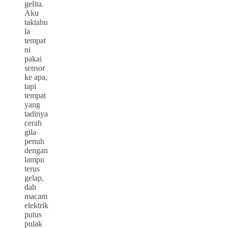
gelita.
Aku
taktahu
la
tempat
ni
pakai
sensor
ke apa,
tapi
tempat
yang
tadinya
cerah
gila
penuh
dengan
lampu
terus
gelap,
dah
macam
elektrik
putus
pulak