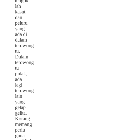
tengok
lah
kasut
dan
peluru
yang
ada di
dalam
terowong
tu.
Dalam
terowong
tu
pulak,
ada
lagi
terowong
lain
yang
gelap
gelita.
Korang
memang
perlu
guna