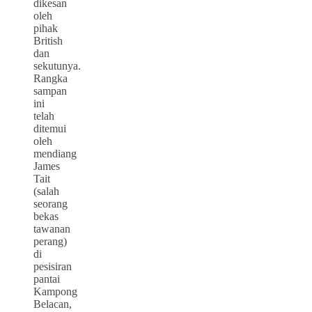
dikesan
oleh
pihak
British
dan
sekutunya.
Rangka
sampan
ini
telah
ditemui
oleh
mendiang
James
Tait
(salah
seorang
bekas
tawanan
perang)
di
pesisiran
pantai
Kampong
Belacan,