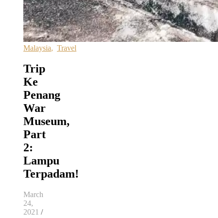
Malaysia
,
Travel
Trip
Ke
Penang
War
Museum,
Part
2:
Lampu
Terpadam!
March
24,
2021
/