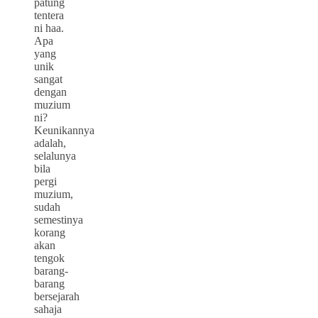
patung
tentera
ni haa.
Apa
yang
unik
sangat
dengan
muzium
ni?
Keunikannya
adalah,
selalunya
bila
pergi
muzium,
sudah
semestinya
korang
akan
tengok
barang-
barang
bersejarah
sahaja