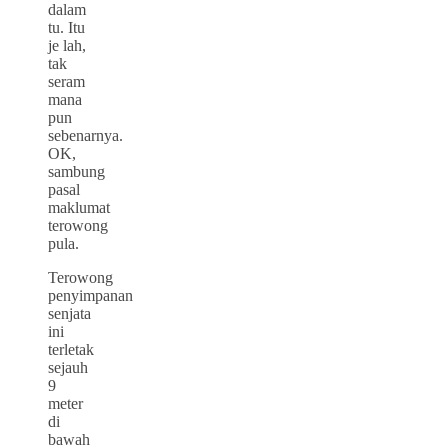
dalam
tu. Itu
je lah,
tak
seram
mana
pun
sebenarnya.
OK,
sambung
pasal
maklumat
terowong
pula.
Terowong
penyimpanan
senjata
ini
terletak
sejauh
9
meter
di
bawah