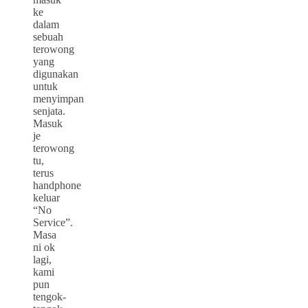
ke
dalam
sebuah
terowong
yang
digunakan
untuk
menyimpan
senjata.
Masuk
je
terowong
tu,
terus
handphone
keluar
“No
Service”.
Masa
ni ok
lagi,
kami
pun
tengok-