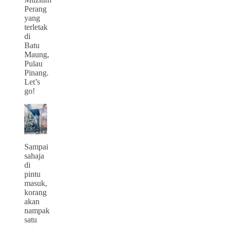
Perang
yang
terletak
di
Batu
Maung,
Pulau
Pinang.
Let’s
go!
Sampai
sahaja
di
pintu
masuk,
korang
akan
nampak
satu