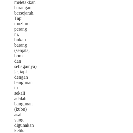
meletakkan
barangan
bersejarah.
Tapi
muzium
perang
ni,
bukan
barang
(senjata,
bom
dan
sebagainya)
je, tapi
dengan
bangunan
tu
sekali
adalah
bangunan
(kubu)
asal
yang
digunakan
ketika