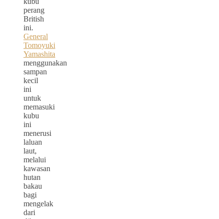
kubu
perang
British
ini.
General
Tomoyuki
Yamashita
menggunakan
sampan
kecil
ini
untuk
memasuki
kubu
ini
menerusi
laluan
laut,
melalui
kawasan
hutan
bakau
bagi
mengelak
dari