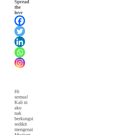
Spread
the
love
Hi
semua!
Kali ni
aku
nak
berkongsi
sedikit
mengenai
Muzium